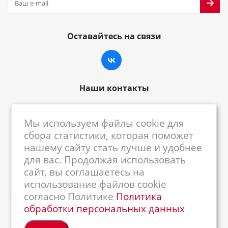
Оставайтесь на связи
Наши контакты
8-800-222-59-79
Мы используем файлы cookie для
centrkkm@centrkkm.ru
сбора статистики, которая поможет
нашему сайту стать лучше и удобнее
185005, г. Петрозаводск, ул. Промышленная,
для вас. Продолжая использовать
1/26
сайт, вы соглашаетесь на
использование файлов cookie
согласно Политике
Политика
обработки персональных данных
2026 © Республиканский Центр ККМ