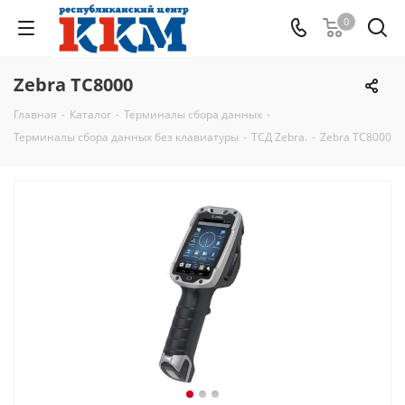
0
Zebra TC8000
Главная
-
Каталог
-
Терминалы сбора данных
-
Терминалы сбора данных без клавиатуры
-
ТСД Zebra.
-
Zebra TC8000