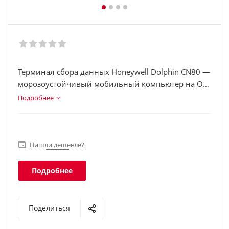
Терминал сбора данных Honeywell Dolphin CN80 —
морозоустойчивый мобильный компьютер на ОС
Android с большим сенсорным экраном и
Подробнее
клавиатурой, предназначен для эксплуатации в
суровых условиях от -30 °С. ТСД подойдет для
мобильных обходчиков и других специалистов на
выезде.
Нашли дешевле?
Подробнее
Поделиться