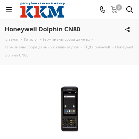
0
Honeywell Dolphin CN80
Главная
-
Каталог
-
Терминалы сбора данных
-
Терминалы сбора данных с клавиатурой
-
ТСД Honeywell
-
Honeywell
Dolphin CN80