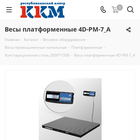
0
Весы платформенные 4D-PM-7_A
Главная
-
Каталог
-
Весовое оборудование
-
Весы промышленные напольные
-
Платформенные
-
Конструкционная сталь 2000*1500
-
Весы платформенные 4D-PM-7_A