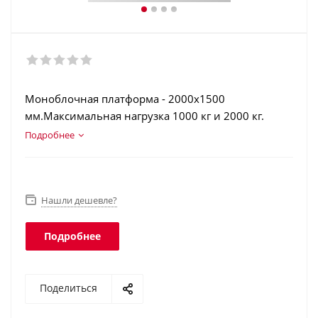
Моноблочная платформа - 2000х1500
мм.Максимальная нагрузка 1000 кг и 2000 кг.
Конструкционная сталь. Аккумулятор. Дозаторный
Подробнее
режим. Взвешивание животных. Интерфейс RS-
232. Класс защиты платформы - IP68, терминала -
IP54.
Нашли дешевле?
Подробнее
Поделиться