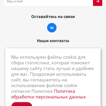
Оставайтесь на связи
Наши контакты
8-800-222-59-79
Мы используем файлы cookie для
centrkkm@centrkkm.ru
сбора статистики, которая поможет
нашему сайту стать лучше и удобнее
185005, г. Петрозаводск, ул. Промышленная,
для вас. Продолжая использовать
1/26
сайт, вы соглашаетесь на
использование файлов cookie
согласно Политике
Политика
обработки персональных данных
2026 © Республиканский Центр ККМ