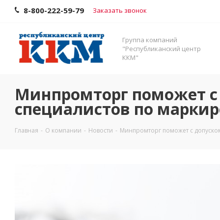
8-800-222-59-79
Заказать звонок
Группа компаний
"Республиканский центр
ККМ"
Минпромторг поможет с 
специалистов по маркир
Главная
-
О компании
-
Новости
-
Минпромторг поможет с допуском