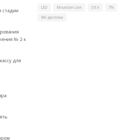
LED
Mountain Lion
OS X
TN
в стадии
ЖК-дисплеи
ирования
жения № 2 к
кассу для
ара
ять
ором