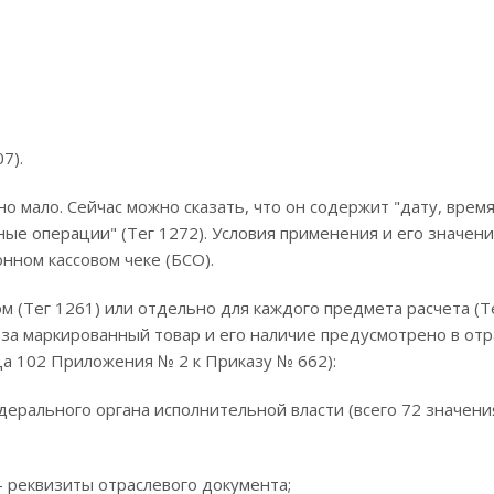
7).
 мало. Сейчас можно сказать, что он содержит "дату, врем
нные операции" (Тег 1272). Условия применения и его значен
нном кассовом чеке (БСО).
м (Тег 1261) или отдельно для каждого предмета расчета (Те
я за маркированный товар и его наличие предусмотрено в от
а 102 Приложения № 2 к Приказу № 662):
рального органа исполнительной власти (всего 72 значения
- реквизиты отраслевого документа;