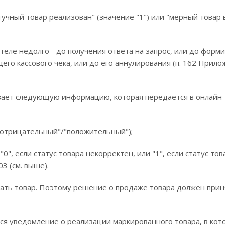
тучный товар реализован" (значение "1") или "мерный товар 
теле недолго - до получения ответа на запрос, или до форм
го кассового чека, или до его аннулирования (п. 162 Прило
ывает следующую информацию, которая передается в онлайн-
"отрицательный"/"положительный");
"0", если статус товара некорректен, или "1", если статус тов
3 (см. выше).
вать товар. Поэтому решение о продаже товара должен прин
ся уведомление о реализации маркированного товара, в кот