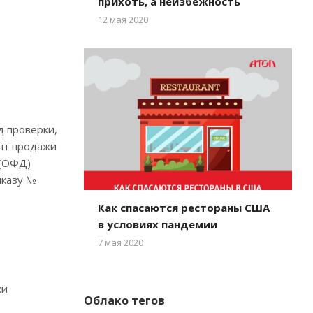
прихоть, а неизбежность
12 мая 2020
д проверки,
нт продажи
 (ОФД)
иказу №
Как спасаются рестораны США
в условиях пандемии
7 мая 2020
ки
Облако тегов