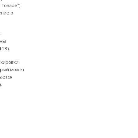
товаре").
ение о
о
ены
113).
ркировки
орый может
ается
.