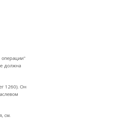
я операции"
ие должна
г 1260). Он
раслевом
, см.