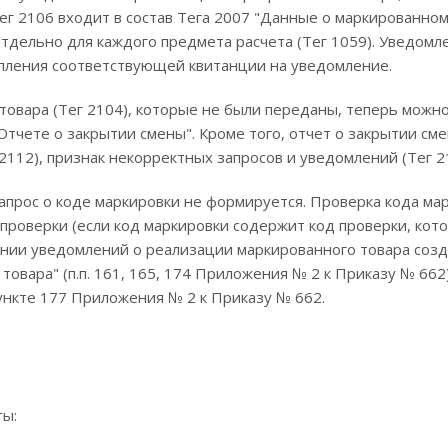
ег 2106 входит в состав Тега 2007 "Данные о маркированном 
отдельно для каждого предмета расчета (Тег 1059). Уведомл
упления соответствующей квитанции на уведомление.
овара (Тег 2104), которые не были переданы, теперь можн
Отчете о закрытии смены". Кроме того, отчет о закрытии см
112), признак некорректных запросов и уведомлений (Тег 2
запрос о коде маркировки не формируется. Проверка кода ма
проверки (если код маркировки содержит код проверки, кот
ании уведомлений о реализации маркированного товара созд
овара" (п.п. 161, 165, 174 Приложения № 2 к Приказу № 662)
нкте 177 Приложения № 2 к Приказу № 662.
ты: