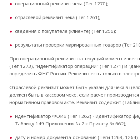
операционный реквизит чека (Тег 1270);
отраслевой реквизит чека (Тег 1261);
сведения о покупателе (клиенте) (Тег 1256);
результаты проверки маркированных товаров (Тег 210
Про операционный реквизит на текущий момент известно
(Тег 1273), "идентификатор операции" (Тег 1271) и "да
определить ФНС России. Реквизит есть только в электро
Отраслевой реквизит может быть указан для чека в цело
должен быть в кассовом чеке, если расчет производитс
нормативном правовом акте. Реквизит содержит (Таблиц
идентификатор ФОИВ (Тег 1262) - идентификатор феде
Таблицу 149 Приложения № 2 к Приказу № 662);
дату и номер документа-основания (Теги 1263, 1264) 