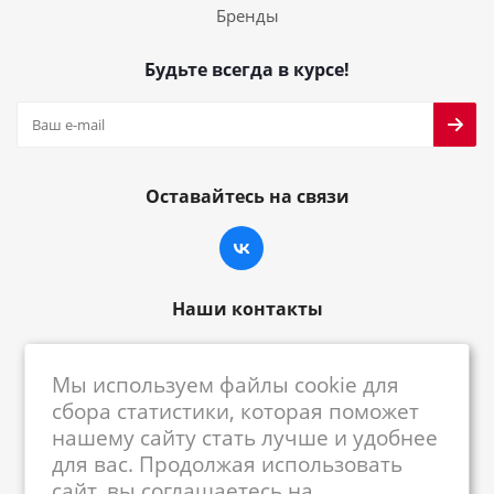
Бренды
Будьте всегда в курсе!
Оставайтесь на связи
Наши контакты
8-800-222-59-79
Мы используем файлы cookie для
centrkkm@centrkkm.ru
сбора статистики, которая поможет
нашему сайту стать лучше и удобнее
185005, г. Петрозаводск, ул. Промышленная,
для вас. Продолжая использовать
1/26
сайт, вы соглашаетесь на