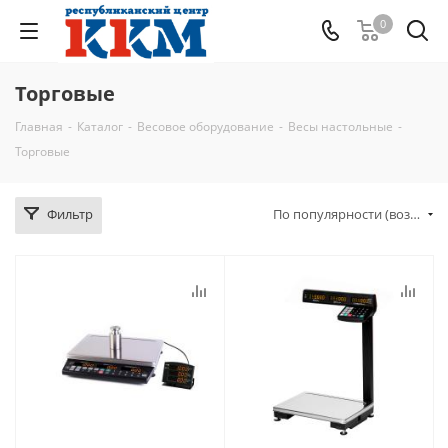
0
Торговые
Главная
-
Каталог
-
Весовое оборудование
-
Весы настольные
-
Торговые
Фильтр
По популярности (возрастание)