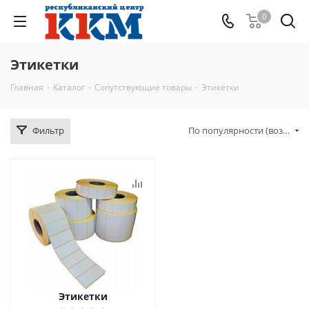
0
Этикетки
Главная
-
Каталог
-
Сопутствующие товары
-
Этикетки
Фильтр
По популярности (возрастание)
Этикетки