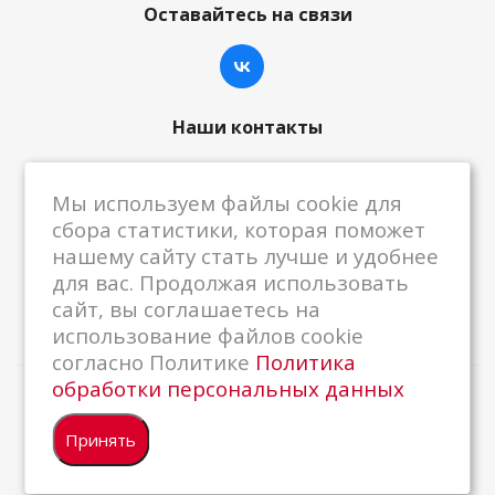
Оставайтесь на связи
Наши контакты
8-800-222-59-79
Мы используем файлы cookie для
centrkkm@centrkkm.ru
сбора статистики, которая поможет
нашему сайту стать лучше и удобнее
185005, г. Петрозаводск, ул. Промышленная,
для вас. Продолжая использовать
1/26
сайт, вы соглашаетесь на
использование файлов cookie
согласно Политике
Политика
обработки персональных данных
2026 © Республиканский Центр ККМ
Принять