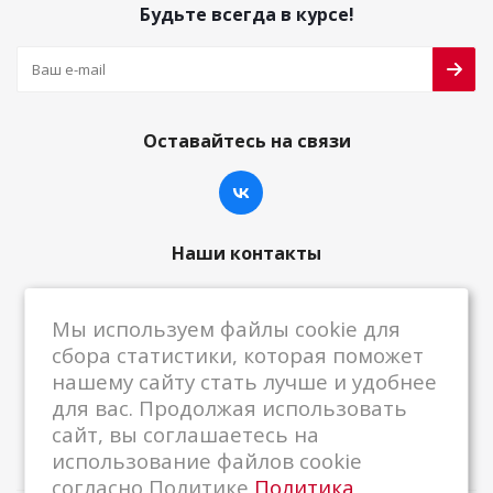
Будьте всегда в курсе!
Оставайтесь на связи
Наши контакты
8-800-222-59-79
Мы используем файлы cookie для
centrkkm@centrkkm.ru
сбора статистики, которая поможет
нашему сайту стать лучше и удобнее
185005, г. Петрозаводск, ул. Промышленная,
для вас. Продолжая использовать
1/26
сайт, вы соглашаетесь на
использование файлов cookie
согласно Политике
Политика