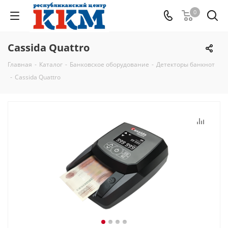
0
Cassida Quattro
Главная
-
Каталог
-
Банковское оборудование
-
Детекторы банкнот
-
Cassida Quattro