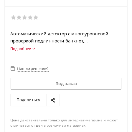
Автоматический детектор с многоуровневой
проверкой подлинности банкнот,
детализированным удобным отчетом и
Подробнее
расширенным пулом настроек.
Нашли дешевле?
Под заказ
Поделиться
Цена действительна только для интернет-магазина и может
отличаться от цен в розничных магазинах