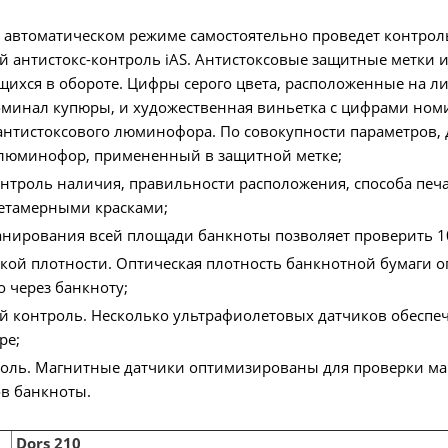
в автоматическом режиме самостоятельно проведет контрол
 антистокс-контроль iAS. Антистоксовые защитные метки 
щихся в обороте. Цифры серого цвета, расположенные на л
минал купюры, и художественная виньетка с цифрами ном
нтистоксового люминофора. По совокупности параметров, д
 люминофор, примененный в защитной метке;
троль наличия, правильности расположения, способа печа
етамерными красками;
канирования всей площади банкноты позволяет проверить 
кой плотности. Оптическая плотность банкнотной бумаги о
о через банкноту;
 контроль. Несколько ультрафиолетовых датчиков обеспе
ре;
оль. Магнитные датчики оптимизированы для проверки маг
в банкноты.
Dors 210