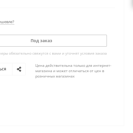
уального
антистокс-контроля
специальных
меток на банкнотах.
ешевле?
Под заказ
ры обязательно свяжутся с вами и уточнят условия заказа
Цена действительна только для интернет-
ься
магазина и может отличаться от цен в
розничных магазинах