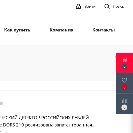
Войти
Поиск
Как купить
Компания
Контакты
0
0
0
ЧЕСКИЙ ДЕТЕКТОР РОССИЙСКИХ РУБЛЕЙ.
ре DORS 210 реализована запатентованная
нная технология — модуль iAS