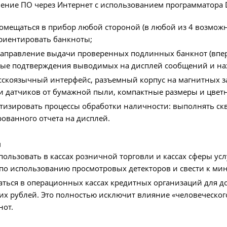
ление ПО через Интернет с использованием программатора 
омещаться в прибор любой стороной (в любой из 4 возможн
ориентировать банкноты;
правление выдачи проверенных подлинных банкнот (вперед 
вые подтверждения выводимых на дисплей сообщений и на
сскоязычный интерфейс, разъемный корпус на магнитных з
ки датчиков от бумажной пыли, компактные размеры и цвет
тизировать процессы обработки наличности: выполнять скв
ованного отчета на дисплей.
я
пользовать в кассах розничной торговли и кассах сферы ус
по использованию просмотровых детекторов и свести к ми
аться в операционных кассах кредитных организаций для 
их рублей. Это полностью исключит влияние «человеческо
нот.