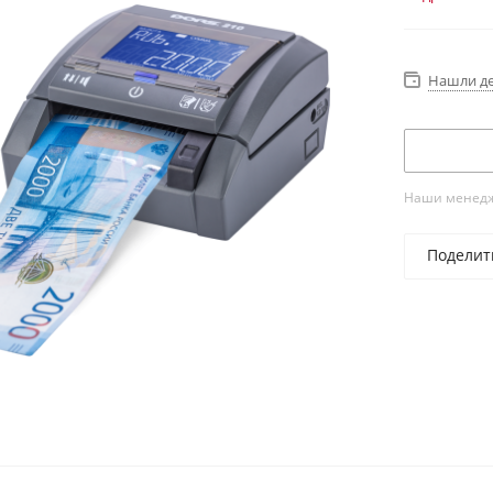
интеллект
защитных 
Нашли д
Наши менедже
Поделит