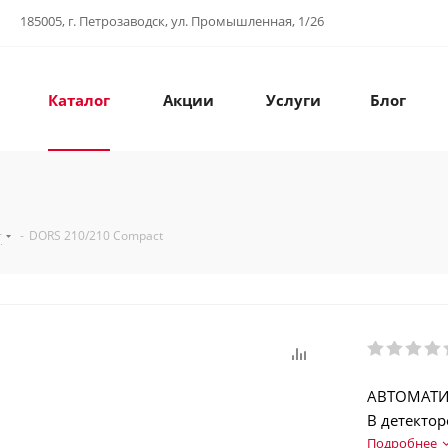
185005, г. Петрозаводск, ул. Промышленная, 1/26
Каталог
Акции
Услуги
Блог
т
-
DORS 210/210 Compact
АВТОМАТИ
В детекто
инновацио
Подробнее