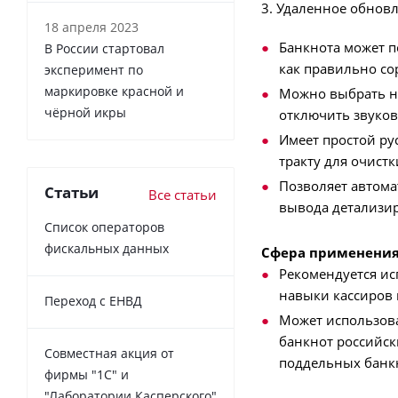
3. Удаленное обнов
18 апреля 2023
Банкнота может п
В России cтартовал
как правильно с
эксперимент по
маркировке красной и
Можно выбрать на
чёрной икры
отключить звуко
Имеет простой ру
тракту для очист
Позволяет автома
Статьи
Все статьи
вывода детализир
Список операторов
фискальных данных
Сфера применени
Рекомендуется ис
навыки кассиров 
Переход с ЕНВД
Может использов
банкнот российск
Совместная акция от
поддельных банк
фирмы "1С" и
"Лаборатории Касперского"