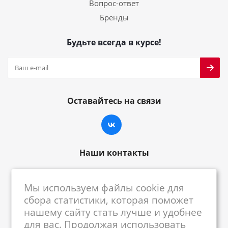
Вопрос-ответ
Бренды
Будьте всегда в курсе!
Оставайтесь на связи
Наши контакты
8-800-222-59-79
Мы используем файлы cookie для
centrkkm@centrkkm.ru
сбора статистики, которая поможет
нашему сайту стать лучше и удобнее
185005, г. Петрозаводск, ул. Промышленная,
для вас. Продолжая использовать