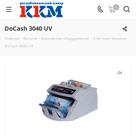
0
DoCash 3040 UV
Главная
-
Каталог
-
Банковское оборудование
-
Счётчики банкнот
-
DoCash 3040 UV