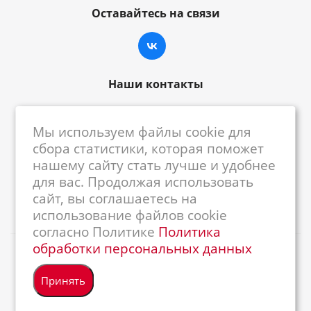
Оставайтесь на связи
Наши контакты
8-800-222-59-79
Мы используем файлы cookie для
centrkkm@centrkkm.ru
сбора статистики, которая поможет
нашему сайту стать лучше и удобнее
185005, г. Петрозаводск, ул. Промышленная,
для вас. Продолжая использовать
1/26
сайт, вы соглашаетесь на
использование файлов cookie
согласно Политике
Политика
обработки персональных данных
2026 © Республиканский Центр ККМ
Принять