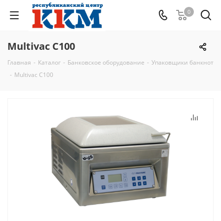
0
Multivac C100
Главная
-
Каталог
-
Банковское оборудование
-
Упаковщики банкнот
-
Multivac C100