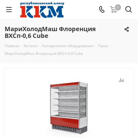
0
МариХолодМаш Флоренция
ВХСп-0,6 Cube
Главная
-
Каталог
-
Холодильное оборудование
-
Горки
-
МариХолодМаш Флоренция ВХСп-0,6 Cube