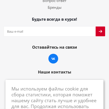
Вопрос-ответ
Бренды
Будьте всегда в курсе!
Оставайтесь на связи
Наши контакты
8-800-222-59-79
Мы используем файлы cookie для
centrkkm@centrkkm.ru
сбора статистики, которая поможет
нашему сайту стать лучше и удобнее
185005, г. Петрозаводск, ул. Промышленная,
для вас. Продолжая использовать