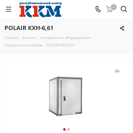
0
POLAIR КХН-6,61
Главная
-
Каталог
-
Холодильное оборудование
-
Холодильные камеры
-
POLAIR КХН-6,61