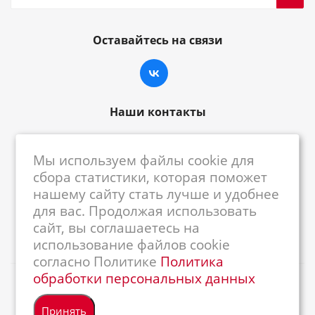
Оставайтесь на связи
Наши контакты
8-800-222-59-79
Мы используем файлы cookie для
centrkkm@centrkkm.ru
сбора статистики, которая поможет
нашему сайту стать лучше и удобнее
185005, г. Петрозаводск, ул. Промышленная,
для вас. Продолжая использовать
1/26
сайт, вы соглашаетесь на
использование файлов cookie
согласно Политике
Политика
обработки персональных данных
2026 © Республиканский Центр ККМ
Принять