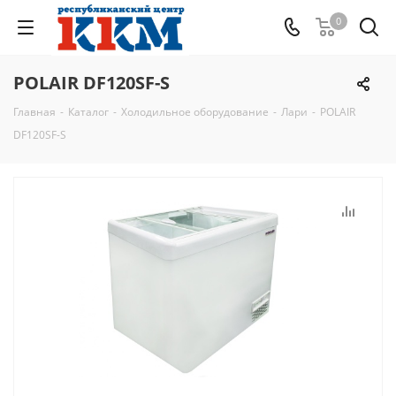
0
POLAIR DF120SF-S
Главная
-
Каталог
-
Холодильное оборудование
-
Лари
-
POLAIR
DF120SF-S