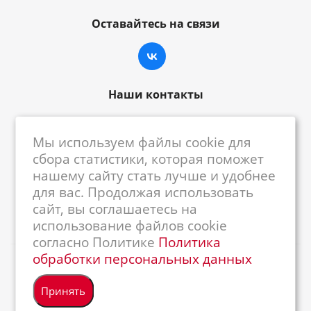
Оставайтесь на связи
Наши контакты
8-800-222-59-79
Мы используем файлы cookie для
centrkkm@centrkkm.ru
сбора статистики, которая поможет
нашему сайту стать лучше и удобнее
185005, г. Петрозаводск, ул. Промышленная,
для вас. Продолжая использовать
1/26
сайт, вы соглашаетесь на
использование файлов cookie
согласно Политике
Политика
обработки персональных данных
2026 © Республиканский Центр ККМ
Принять