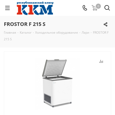
0
FROSTOR F 215 S
Главная
-
Каталог
-
Холодильное оборудование
-
Лари
-
FROSTOR F
215 S