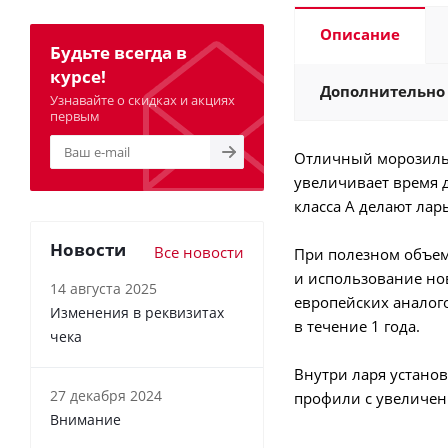
Описание
Будьте всегда в
курсе!
Дополнительно
Узнавайте о скидках и акциях
первым
Отличный морозильн
увеличивает время д
класса А делают лар
Новости
Все новости
При полезном объеме
и использование нов
14 августа 2025
европейских аналого
Изменения в реквизитах
в течение 1 года.
чека
Внутри ларя установ
27 декабря 2024
профили с увеличен
Внимание