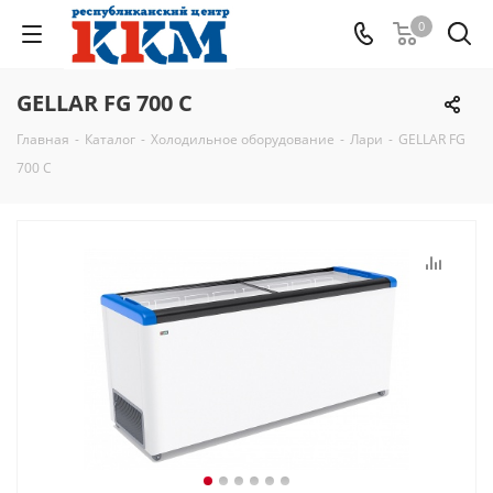
0
GELLAR FG 700 C
Главная
-
Каталог
-
Холодильное оборудование
-
Лари
-
GELLAR FG
700 C