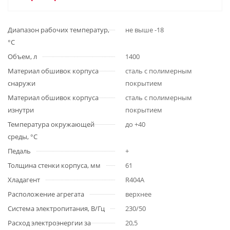
Диапазон рабочих температур,
не выше -18
°С
Объем, л
1400
Материал обшивок корпуса
сталь с полимерным
снаружи
покрытием
Материал обшивок корпуса
сталь с полимерным
изнутри
покрытием
Температура окружающей
до +40
среды, °С
Педаль
+
Толщина стенки корпуса, мм
61
Хладагент
R404A
Расположение агрегата
верхнее
Система электропитания, В/Гц
230/50
Расход электроэнергии за
20,5