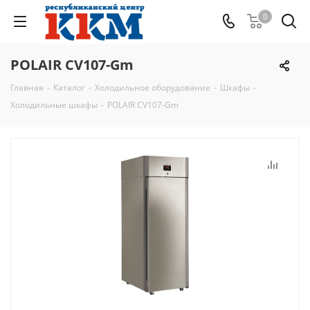
0
POLAIR CV107-Gm
Главная
-
Каталог
-
Холодильное оборудование
-
Шкафы
-
Холодильные шкафы
-
POLAIR CV107-Gm