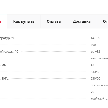
и
Как купить
Оплата
Доставка
О
ратур, °С
+4...+18
390
й среды, °С
до +32
автоматиче
, мм
43
R134a
, В/Гц
230/50
статически
75
600*630*17