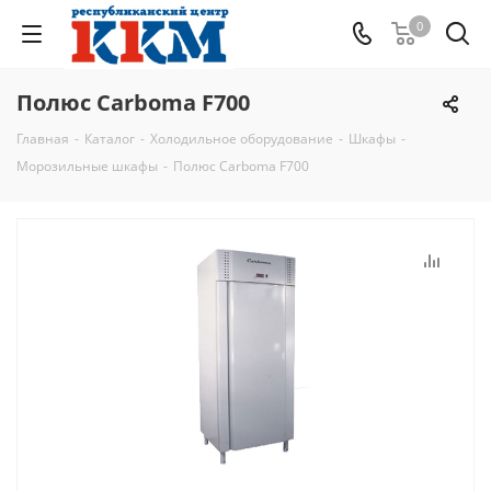
0
Полюс Сarboma F700
Главная
-
Каталог
-
Холодильное оборудование
-
Шкафы
-
Морозильные шкафы
-
Полюс Сarboma F700