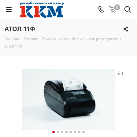
0
АТОЛ 11Ф
Главная
-
Каталог
-
Онлайн-кассы
-
Фискальные регистраторы
-
АТОЛ 11Ф