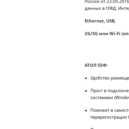
России от 23.09.20
данных в ОФД. Инте
Ethernet, USB,
2G/3G или Wi-Fi (о
АТОЛ 55Ф:
Удобство размеще
Прост в подключе
системами (Window
Поможет в самост
перерегистрации К