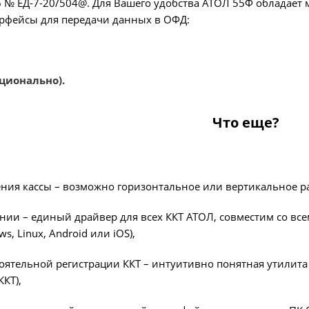
16 № ЕД-7-20/504@. Для Вашего удобства АТОЛ 55Ф обладае
рфейсы для передачи данных в ОФД:
пционально).
Что еще?
ния кассы – возможно горизонтальное или вертикальное р
нии – единый драйвер для всех ККТ АТОЛ, совместим со 
s, Linux, Android или iOS),
оятельной регистрации ККТ – интуитивно понятная утилита 
КТ),