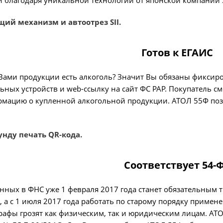
благодаря уникальной технологии от японской компании Se
ий механизм и автоотрез SII.
Готов к ЕГАИС
Вами продукции есть алкоголь? Значит Вы обязаны фиксиров
ных устройств и web-ссылку на сайт ФС РАР. Покупатель см
ацию о купленной алкогольной продукции. АТОЛ 55Ф позво
унду печать QR-кода.
Соответствует 54-
нных в ФНС уже 1 февраля 2017 года станет обязательным
 а с 1 июля 2017 года работать по старому порядку примен
рафы грозят как физическим, так и юридическим лицам. АТ