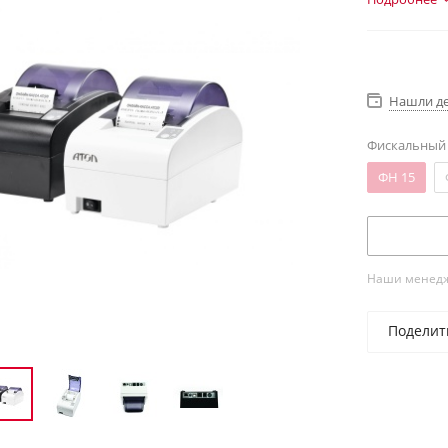
Нашли д
Фискальный
ФН 15
Наши менедже
Поделит