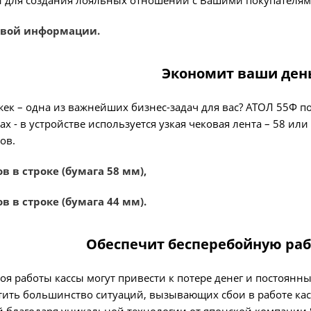
 для создания лояльных отношений с Вашими покупателям
овой информации.
Экономит ваши ден
к – одна из важнейших бизнес-задач для вас? АТОЛ 55Ф по
х - в устройстве используется узкая чековая лента – 58 или 
ов.
ов в строке (бумага 58 мм),
ов в строке (бумага 44 мм).
Обеспечит бесперебойную раб
оя работы кассы могут привести к потере денег и постоян
ить большинство ситуаций, вызывающих сбои в работе касс