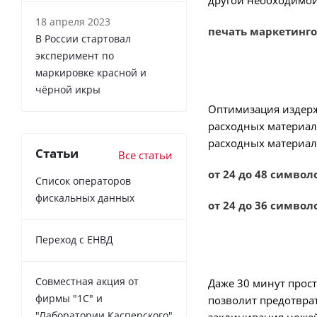
другой необходимой
18 апреля 2023
печать маркетинг
В России cтартовал
эксперимент по
маркировке красной и
чёрной икры
Оптимизация издерже
расходных материала
расходных материал
Статьи
Все статьи
от 24 до 48 символ
Список операторов
фискальных данных
от 24 до 36 символ
Переход с ЕНВД
Совместная акция от
Даже 30 минут прост
фирмы "1С" и
позволит предотврат
"Лаборатории Касперского"