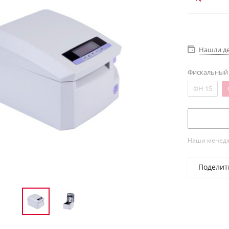
Нашли д
Фискальный
ФН 15
Наши менедже
Поделит