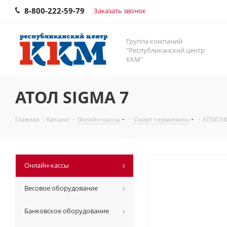
8-800-222-59-79
Заказать звонок
Группа компаний
"Республиканский центр
ККМ"
АТОЛ SIGMA 7
Главная
-
Каталог
-
Онлайн-кассы
-
Смарт-терминалы
-
АТОЛ SI
Онлайн-кассы
Весовое оборудование
Банковское оборудование