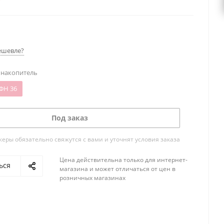
 сферы услуг.
ешевле?
 накопитель
ФН 36
Под заказ
ры обязательно свяжутся с вами и уточнят условия заказа
Цена действительна только для интернет-
ься
магазина и может отличаться от цен в
розничных магазинах