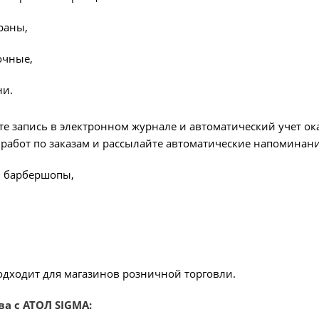
раны,
очные,
ни.
е запись в электронном журнале и автоматический учет ок
 работ по заказам и рассылайте автоматические напоминани
и барбершопы,
одходит для магазинов розничной торговли.
а с АТОЛ SIGMA: