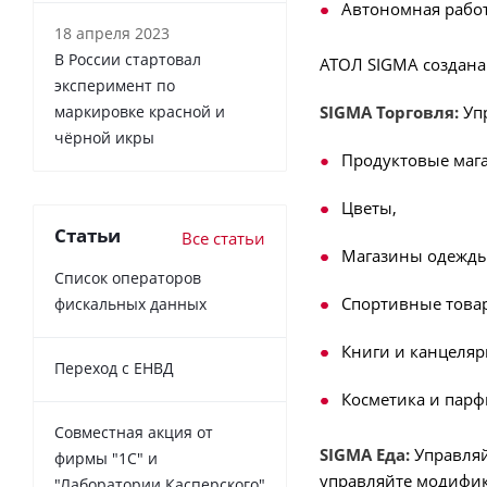
Автономная работ
18 апреля 2023
В России cтартовал
АТОЛ SIGMA создана 
эксперимент по
маркировке красной и
SIGMA Торговля:
Упр
чёрной икры
Продуктовые маг
Цветы,
Статьи
Все статьи
Магазины одежды
Список операторов
Спортивные това
фискальных данных
Книги и канцеляр
Переход с ЕНВД
Косметика и пар
Совместная акция от
SIGMA Еда:
Управляй
фирмы "1С" и
управляйте модифик
"Лаборатории Касперского"