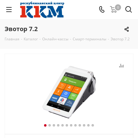
0
Эвотор 7.2
Главная
-
Каталог
-
Онлайн-кассы
-
Смарт-терминалы
-
Эвотор 7.2