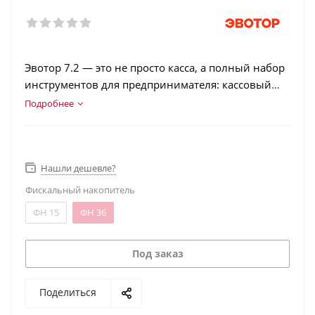
Эвотор 7.2 — это не просто касса, а полный набор
инструментов для предпринимателя: кассовый
терминал для торговли, личный кабинет для
Подробнее
контроля продаж и сотрудников, магазин
приложений для расширения функционала.
Нашли дешевле?
Фискальный накопитель
ФН 15
ФН 36
Под заказ
Поделиться