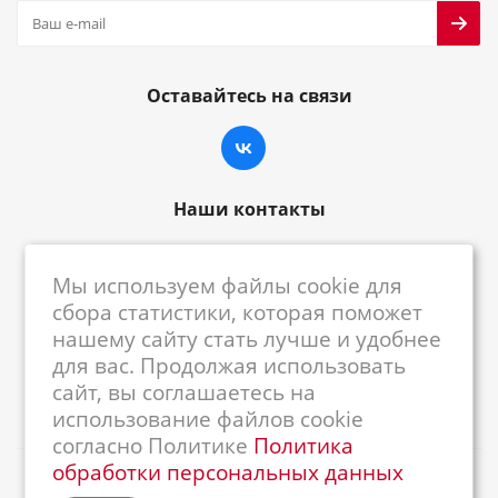
Оставайтесь на связи
Наши контакты
8-800-222-59-79
Мы используем файлы cookie для
centrkkm@centrkkm.ru
сбора статистики, которая поможет
нашему сайту стать лучше и удобнее
185005, г. Петрозаводск, ул. Промышленная,
для вас. Продолжая использовать
1/26
сайт, вы соглашаетесь на
использование файлов cookie
согласно Политике
Политика
обработки персональных данных
2026 © Республиканский Центр ККМ