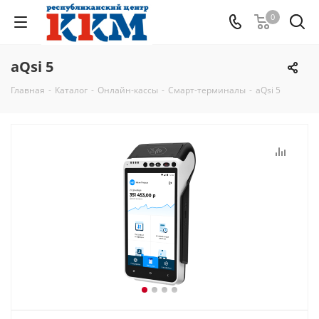
0
aQsi 5
Главная
-
Каталог
-
Онлайн-кассы
-
Смарт-терминалы
-
aQsi 5