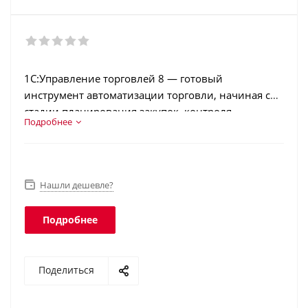
1С:Управление торговлей 8 — готовый
инструмент автоматизации торговли, начиная со
стадии планирования закупок, контроля
Подробнее
товарооборота и складского хранения и
заканчивая анализом остатков и эффективности
продаж. Функционал ПО охватывает составление
первичной документации, управление запасами,
Нашли дешевле?
финансовый контроль, своевременное
формирование отчетности и другие опции. Пакет
Подробнее
упрощает анализ продаж и обслуживания
клиентов. Программное обеспечение подходит
для небольших магазинов и сетевых
Поделиться
супермаркетов, онлайн-ритейла.