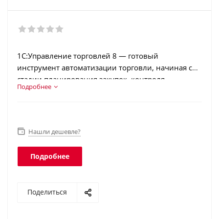
1С:Управление торговлей 8 — готовый
инструмент автоматизации торговли, начиная со
стадии планирования закупок, контроля
Подробнее
товарооборота и складского хранения и
заканчивая анализом остатков и эффективности
продаж. Функционал ПО охватывает составление
первичной документации, управление запасами,
Нашли дешевле?
финансовый контроль, своевременное
формирование отчетности и другие опции. Пакет
Подробнее
упрощает анализ продаж и обслуживания
клиентов. Программное обеспечение подходит
для небольших магазинов и сетевых
Поделиться
супермаркетов, онлайн-ритейла.