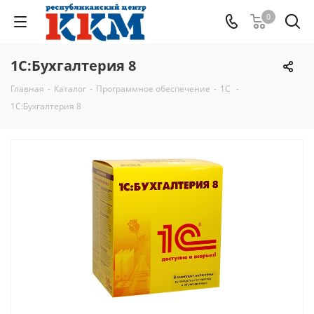
0
1С:Бухгалтерия 8
Главная
-
Каталог
-
Программное обеспечение
-
1C
-
1С:Бухгалтерия 8