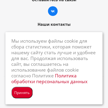
Наши контакты
8-800-222-59-79
Мы используем файлы cookie для
centrkkm@centrkkm.ru
сбора статистики, которая поможет
нашему сайту стать лучше и удобнее
185005, г. Петрозаводск, ул. Промышленная,
для вас. Продолжая использовать
1/26
сайт, вы соглашаетесь на
использование файлов cookie
согласно Политике
Политика
обработки персональных данных
2026 © Республиканский Центр ККМ
Принять