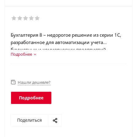
Бухгалтерия 8 – недорогое решение из серии 1С,
разработанное для автоматизации учета
бюджетных и коммерческих предприятий.
Подробнее
Разработчики усовершенствовали интерфейс,
улучшили скорость работы. У пользователей
также есть доступ к веб-интерфейсу. Готовое ПО
отвечает законодательным нормам, позволяет
Нашли дешевле?
вести текущий и налоговый учет одного или
нескольких предприятий. Программа подходит
Подробнее
юридическим лицам и предпринимателям,
работающим по упрощенной системе.
Поделиться