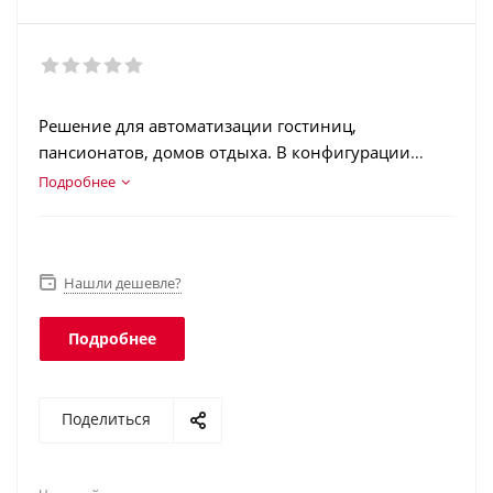
Решение для автоматизации гостиниц,
пансионатов, домов отдыха. В конфигурации
реализованы рабочие места портье
Подробнее
(администратора), менеджера отдела
бронирования, супервайзера службы номерного
фонда, менеджера службы бронирования
конференц-залов, сотрудника планово-
Нашли дешевле?
экономической службы.
Подробнее
Поделиться