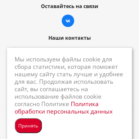
Оставайтесь на связи
Наши контакты
8-800-222-59-79
Мы используем файлы cookie для
centrkkm@centrkkm.ru
сбора статистики, которая поможет
нашему сайту стать лучше и удобнее
185005, г. Петрозаводск, ул. Промышленная,
для вас. Продолжая использовать
1/26
сайт, вы соглашаетесь на
использование файлов cookie
согласно Политике
Политика
обработки персональных данных
2026 © Республиканский Центр ККМ
Принять