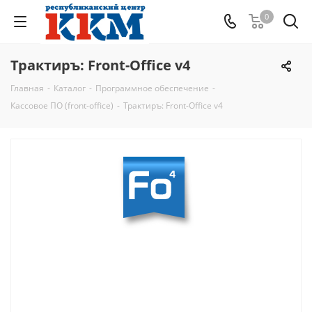
0
Трактиръ: Front-Office v4
Главная
-
Каталог
-
Программное обеспечение
-
Кассовое ПО (front-office)
-
Трактиръ: Front-Office v4