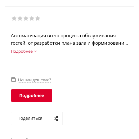
Автоматизация всего процесса обслуживания
гостей, от разработки плана зала и формирования
меню заведения, до получения всей необходимой
Подробнее
отчетности по расходу блюд, выручке и занятости
персонала.
Нашли дешевле?
Подробнее
Поделиться