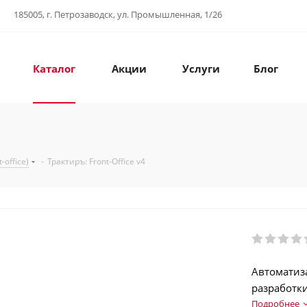
185005, г. Петрозаводск, ул. Промышленная, 1/26
Каталог
Акции
Услуги
Блог
-office)
-
Трактиръ: Front-Office v4
Автоматиза
разработк
получения
Подробнее