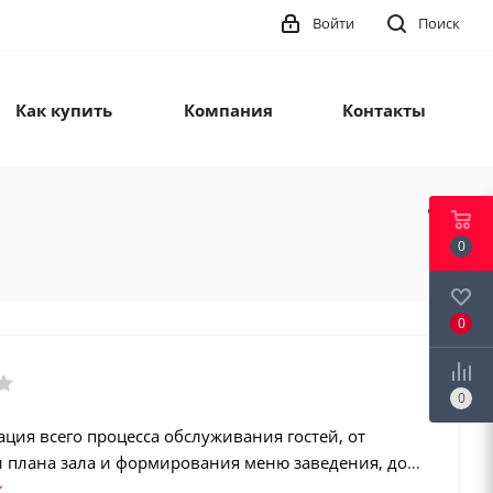
Войти
Поиск
Как купить
Компания
Контакты
0
0
0
ция всего процесса обслуживания гостей, от
и плана зала и формирования меню заведения, до
 всей необходимой отчетности по расходу блюд,