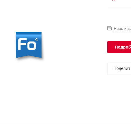
выручке и 
Нашли д
Подроб
Поделит