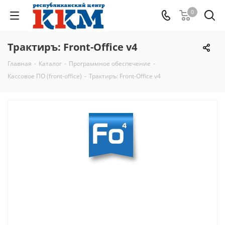
0
Трактиръ: Front-Office v4
Главная
-
Каталог
-
Программное обеспечение
-
Кассовое ПО (front-office)
-
Трактиръ: Front-Office v4