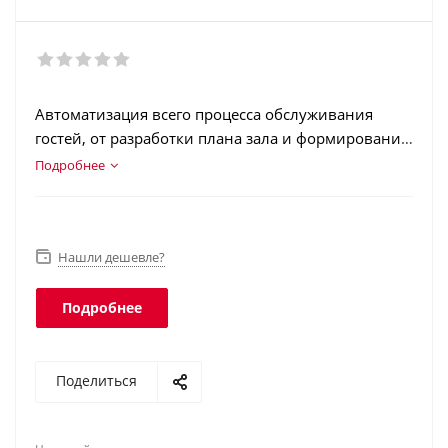
Автоматизация всего процесса обслуживания
гостей, от разработки плана зала и формирования
меню заведения, до получения всей необходимой
Подробнее
отчетности по расходу блюд, выручке и занятости
персонала.
Нашли дешевле?
Подробнее
Поделиться