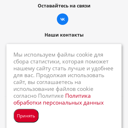
Оставайтесь на связи
Наши контакты
8-800-222-59-79
Мы используем файлы cookie для
centrkkm@centrkkm.ru
сбора статистики, которая поможет
нашему сайту стать лучше и удобнее
185005, г. Петрозаводск, ул. Промышленная,
для вас. Продолжая использовать
1/26
сайт, вы соглашаетесь на
использование файлов cookie
согласно Политике
Политика
обработки персональных данных
2026 © Республиканский Центр ККМ
Принять