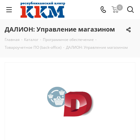
0
ДАЛИОН: Управление магазином
Главная
-
Каталог
-
Программное обеспечение
-
Товароучетное ПО (back-office)
-
ДАЛИОН: Управление магазином