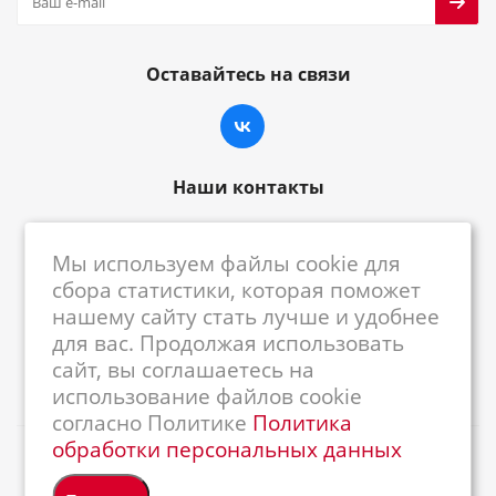
Оставайтесь на связи
Наши контакты
8-800-222-59-79
Мы используем файлы cookie для
centrkkm@centrkkm.ru
сбора статистики, которая поможет
нашему сайту стать лучше и удобнее
185005, г. Петрозаводск, ул. Промышленная,
для вас. Продолжая использовать
1/26
сайт, вы соглашаетесь на
использование файлов cookie
согласно Политике
Политика
обработки персональных данных
2026 © Республиканский Центр ККМ