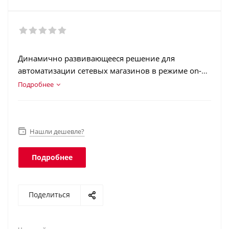
Динамично развивающееся решение для
автоматизации сетевых магазинов в режиме on-
line. Разработано на платформе 1С:Предприятие
Подробнее
8.3. Поддерживает работу с одной ИБ в режиме
WEB-клиента и тонкого клиента.
Нашли дешевле?
Подробнее
Поделиться