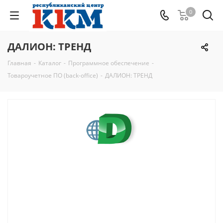
0
ДАЛИОН: ТРЕНД
Главная
-
Каталог
-
Программное обеспечение
-
Товароучетное ПО (back-office)
-
ДАЛИОН: ТРЕНД