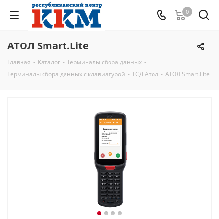
0
АТОЛ Smart.Lite
Главная
-
Каталог
-
Терминалы сбора данных
-
Терминалы сбора данных с клавиатурой
-
ТСД Атол
-
АТОЛ Smart.Lite