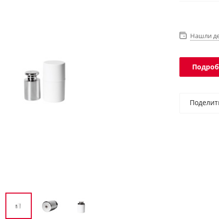
Нашли д
Подроб
Поделит