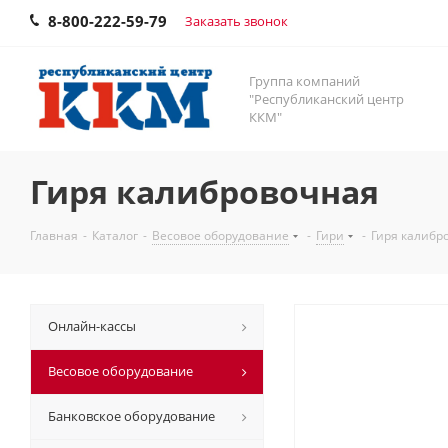
8-800-222-59-79
Заказать звонок
Группа компаний
"Республиканский центр
ККМ"
Гиря калибровочная
Главная
-
Каталог
-
Весовое оборудование
-
Гири
-
Гиря калибр
Онлайн-кассы
Весовое оборудование
Банковское оборудование