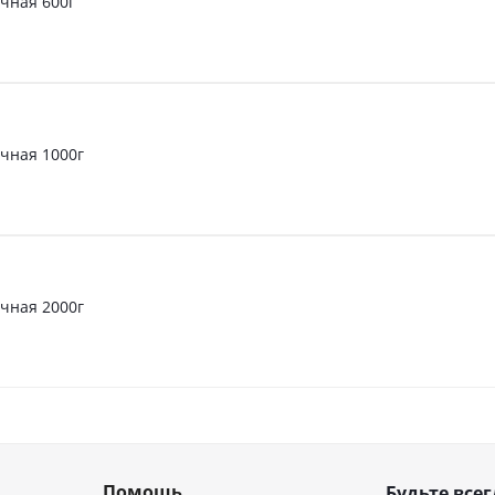
чная 600г
чная 1000г
чная 2000г
Помощь
Будьте всег