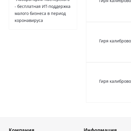
Гиря калиброво
- бесплатная ИТ-поддержка
малого бизнеса в период
коронавируса
Гиря калиброво
Гиря калиброво
Компания
Информация