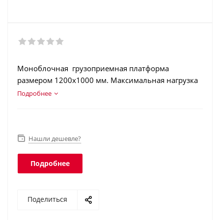
Моноблочная грузоприемная платформа
размером 1200х1000 мм. Максимальная нагрузка
500, 1000 и 1500 кг. Нержавеющая сталь. 4-е
Подробнее
цифровых датчика веса. Подключается к
различным типам весовых терминалов. Класс
защиты IP68.
Нашли дешевле?
Подробнее
Поделиться