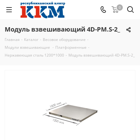
0
Модуль взвешивающий 4D-PM.S-2_
Главная
-
Каталог
-
Весовое оборудование
-
Модули взвешивающие
-
Платформенные
-
Нержавеющая сталь 1200*1000
-
Модуль взвешивающий 4D-PM.S-2_