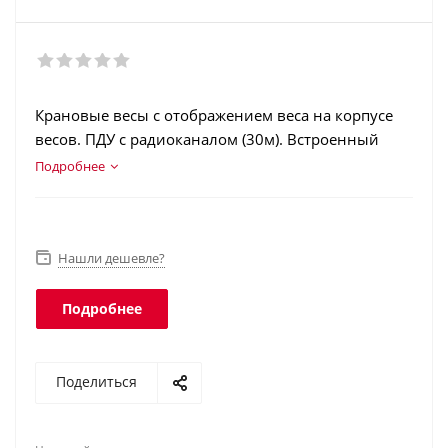
Крановые весы с отображением веса на корпусе
весов. ПДУ с радиоканалом (30м). Встроенный
аккумулятор. Соответствует классу защиты IP64.
Подробнее
Нашли дешевле?
Подробнее
Поделиться