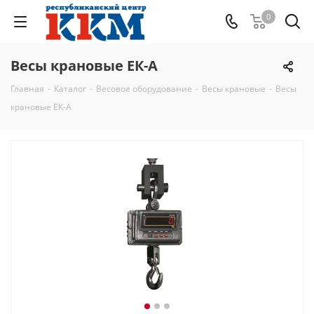
0
Весы крановые ЕК-А
Главная
-
Каталог
-
Весовое оборудование
-
Весы крановые
-
Весы
крановые ЕК-А