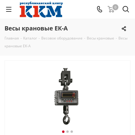
0
Весы крановые ЕК-А
Главная
-
Каталог
-
Весовое оборудование
-
Весы крановые
-
Весы
крановые ЕК-А