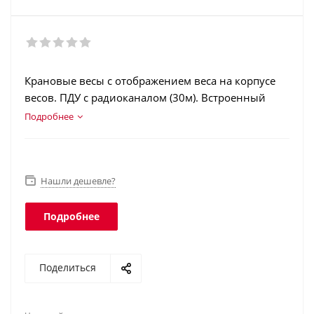
Крановые весы с отображением веса на корпусе
весов. ПДУ с радиоканалом (30м). Встроенный
аккумулятор. Соответствует классу защиты IP64.
Подробнее
Нашли дешевле?
Подробнее
Поделиться