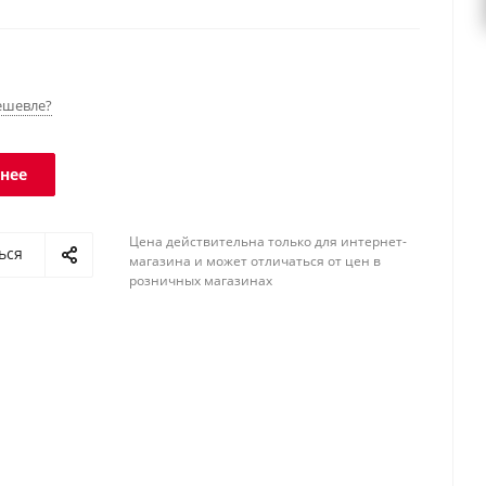
й аккумулятор. Счетный режим. Интерфейс RS-232.
ешевле?
нее
Цена действительна только для интернет-
ься
магазина и может отличаться от цен в
розничных магазинах