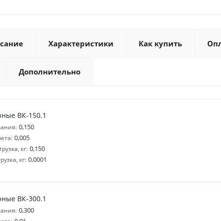
сание
Характеристики
Как купить
Оп
Дополнительно
рные ВК-150.1
0,150
ания:
0,005
ета:
0,150
узка, кг:
0,0001
узка, кг:
рные ВК-300.1
0,300
ания: