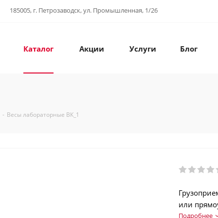
185005, г. Петрозаводск, ул. Промышленная, 1/26
Каталог
Акции
Услуги
Блог
1
-
Весы лабораторные ВК_1
Грузоприе
или прямо
Максимальн
Подробнее