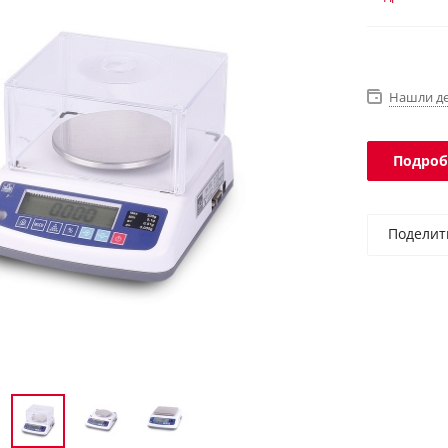
Встроенны
Нашли д
Подроб
Поделит