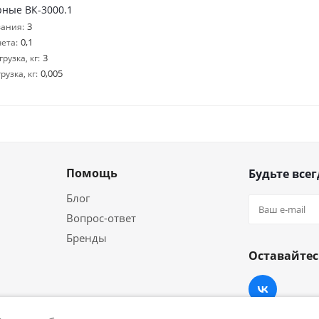
рные ВК-3000.1
3
ания:
0,1
ета:
3
узка, кг:
0,005
узка, кг:
Помощь
Будьте всег
Блог
Вопрос-ответ
Бренды
Оставайтес