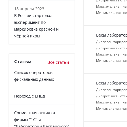
Дискретность отсч
Максимальная нагр
18 апреля 2023
Минимальная нагр
В России cтартовал
эксперимент по
маркировке красной и
Весы лаборато
чёрной икры
Диапазон тариров
Дискретность отсч
Максимальная нагр
Статьи
Минимальная нагр
Все статьи
Список операторов
фискальных данных
Весы лаборато
Диапазон тариров
Переход с ЕНВД
Дискретность отсч
Максимальная нагр
Минимальная нагр
Совместная акция от
фирмы "1С" и
"Лаборатории Касперского"