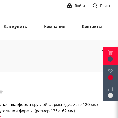
Войти
Поиск
Как купить
Компания
Контакты
0
0
0
мная платформа круглой формы (диаметр 120 мм)
угольной формы (размер 136х162 мм).
ая нагрузка 150, 300, 600, 1500, 3000 г.