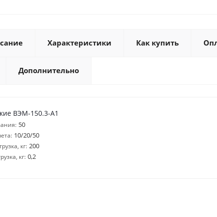
сание
Характеристики
Как купить
Оп
Дополнительно
кие ВЭМ-150.3-A1
50
ания:
10/20/50
ета:
200
узка, кг:
0,2
узка, кг: