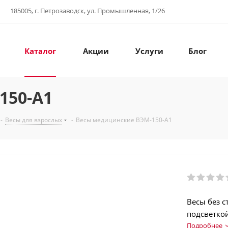
185005, г. Петрозаводск, ул. Промышленная, 1/26
Каталог
Акции
Услуги
Блог
150-А1
-
Весы для взрослых
-
Весы медицинские ВЭМ-150-А1
Весы без 
подсветко
200 кг.
Подробнее