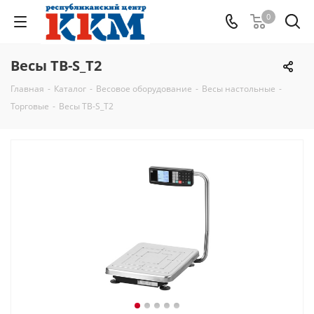
0
Весы TB-S_T2
Главная
-
Каталог
-
Весовое оборудование
-
Весы настольные
-
Торговые
-
Весы TB-S_T2