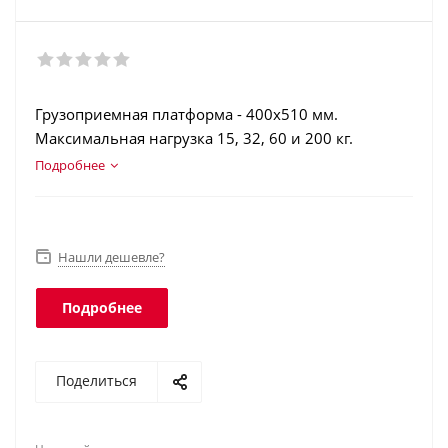
Грузоприемная платформа - 400х510 мм.
Максимальная нагрузка 15, 32, 60 и 200 кг.
ЖК индикатор с подсветкой. Аккумулятор.
Подробнее
Вращающаяся стойка. Торговая индикация. Класс
защиты платформы - IP67, терминала - IP54.
Нашли дешевле?
Подробнее
Поделиться