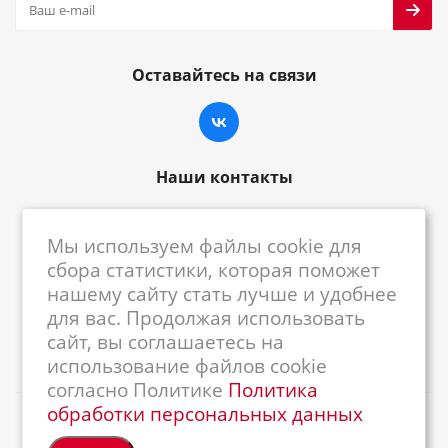
Оставайтесь на связи
Наши контакты
8-800-222-59-79
Мы используем файлы cookie для
centrkkm@centrkkm.ru
сбора статистики, которая поможет
нашему сайту стать лучше и удобнее
185005, г. Петрозаводск, ул. Промышленная,
для вас. Продолжая использовать
1/26
сайт, вы соглашаетесь на
использование файлов cookie
согласно Политике
Политика
обработки персональных данных
2026 © Республиканский Центр ККМ