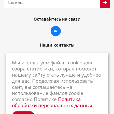
Оставайтесь на связи
Наши контакты
8-800-222-59-79
Мы используем файлы cookie для
centrkkm@centrkkm.ru
сбора статистики, которая поможет
нашему сайту стать лучше и удобнее
185005, г. Петрозаводск, ул. Промышленная,
для вас. Продолжая использовать
1/26
сайт, вы соглашаетесь на
использование файлов cookie
согласно Политике
Политика
обработки персональных данных
2026 © Республиканский Центр ККМ