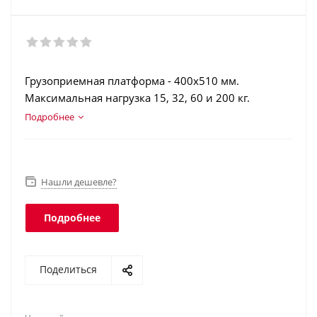
Грузоприемная платформа - 400х510 мм.
Максимальная нагрузка 15, 32, 60 и 200 кг.
Вращающаяся стойка. Торговая индикация. Печать
Подробнее
отчетов и чеков. Регистрация операций.
Интеграция в учетные программы. Класс защиты
платформы - IP67, терминала - IP51.
Нашли дешевле?
Подробнее
Поделиться