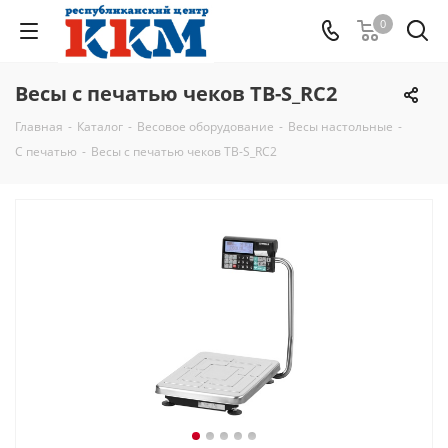
0
Весы с печатью чеков ТВ-S_RC2
Главная
-
Каталог
-
Весовое оборудование
-
Весы настольные
-
С печатью
-
Весы с печатью чеков ТВ-S_RC2