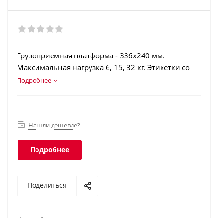
Грузоприемная платформа - 336х240 мм.
Максимальная нагрузка 6, 15, 32 кг. Этикетки со
штрихкодами (EAN13…EAN128, GS1 Databar).
Подробнее
Счетный режим. Регистрация операций.
Интеграция в учетные программы. Класс защиты
платформы - IP68, терминала - IP51.
Нашли дешевле?
Подробнее
Поделиться