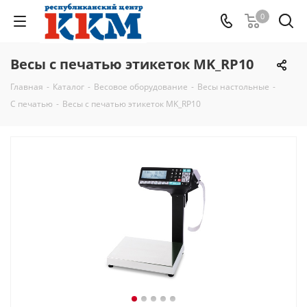
0
Весы с печатью этикеток MK_RP10
Главная
-
Каталог
-
Весовое оборудование
-
Весы настольные
-
С печатью
-
Весы с печатью этикеток MK_RP10