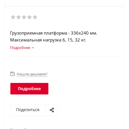
Грузоприемная платформа - 336х240 мм.
Максимальная нагрузка 6, 15, 32 кг.
Двухсторонняя торговая индикация. Печать
Подробнее
этикеток со штрихкодом EAN13.
Нашли дешевле?
Подробнее
Поделиться