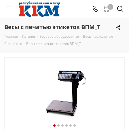
0
Весы с печатью этикеток ВПМ_Т
Главная
-
Каталог
-
Весовое оборудование
-
Весы настольные
-
С печатью
-
Весы с печатью этикеток ВПМ_Т