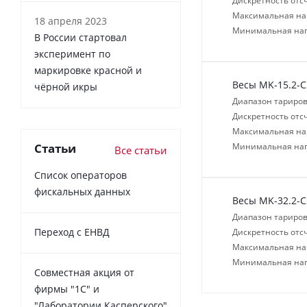
Дискретность отсч
Максимальная нагр
18 апреля 2023
Минимальная нагр
В России cтартовал
эксперимент по
маркировке красной и
Весы MK-15.2-С
чёрной икры
Диапазон тариров
Дискретность отсч
Максимальная нагр
Статьи
Минимальная нагр
Все статьи
Список операторов
фискальных данных
Весы MK-32.2-С
Диапазон тариров
Переход с ЕНВД
Дискретность отсч
Максимальная нагр
Минимальная нагр
Совместная акция от
фирмы "1С" и
"Лаборатории Касперского"