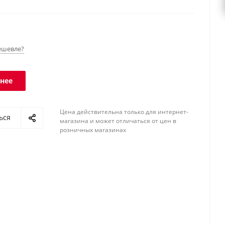
 индикатора. Интерфейс RS-232.
ешевле?
нее
Цена действительна только для интернет-
ься
магазина и может отличаться от цен в
розничных магазинах