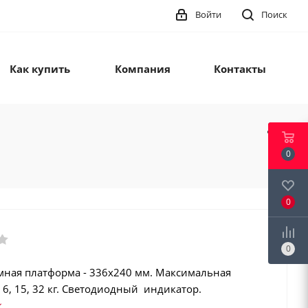
Войти
Поиск
Как купить
Компания
Контакты
0
0
0
мная платформа - 336х240 мм. Максимальная
, 6, 15, 32 кг. Светодиодный индикатор.
ор. Компараторный режим. Подключение