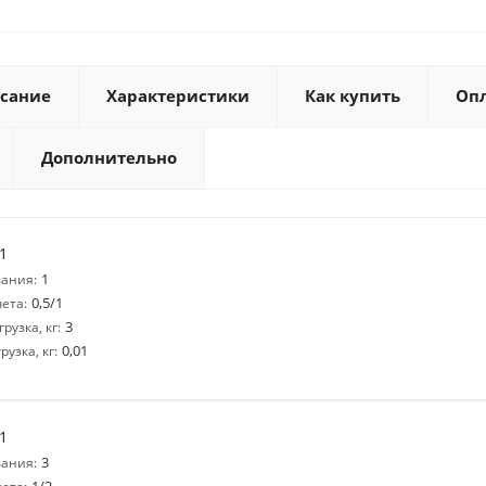
сание
Характеристики
Как купить
Оп
Дополнительно
1
1
ания:
0,5/1
ета:
3
узка, кг:
0,01
узка, кг:
1
3
ания: