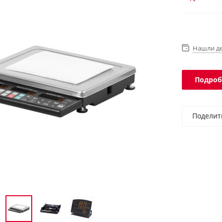
выносного
Нашли д
Подроб
Поделит