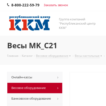
8-800-222-59-79
Заказать звонок
Группа компаний
"Республиканский центр
ККМ"
Весы MK_C21
Главная
-
Каталог
-
Весовое оборудование
-
Весы настольные
-
Онлайн-кассы
Весовое оборудование
Банковское оборудование